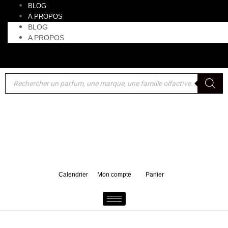
BLOG
A PROPOS
BLOG
A PROPOS
Akro : un format voyage 10 ml de Bake offert pour tout
d'achat d'un 100 ml
Calendrier
Mon compte
Panier