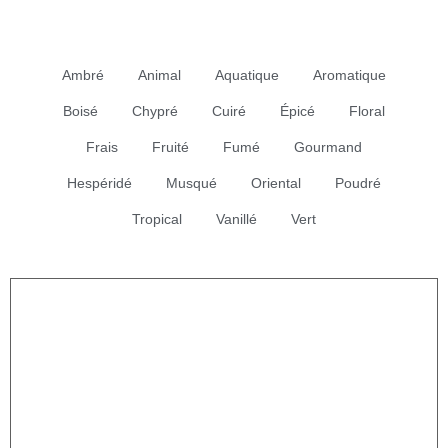
Ambré
Animal
Aquatique
Aromatique
Boisé
Chypré
Cuiré
Épicé
Floral
Frais
Fruité
Fumé
Gourmand
Hespéridé
Musqué
Oriental
Poudré
Tropical
Vanillé
Vert