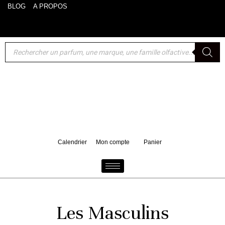
BLOG
A PROPOS
Akro : un format voyage 10 ml de Bake offert pour tout
d'achat d'un 100 ml
Calendrier
Mon compte
Panier
Les Masculins