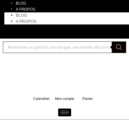
BLOG
A PROPOS
BLOG
A PROPOS
Akro : un format voyage 10 ml de Bake offert pour tout
d'achat d'un 100 ml
Calendrier
Mon compte
Panier