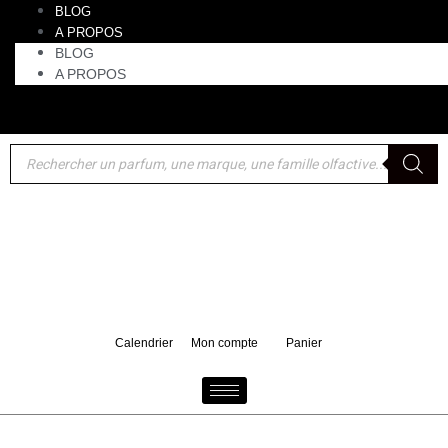
BLOG
A PROPOS
BLOG
A PROPOS
Akro : un format voyage 10 ml de Bake offert pour tout
d'achat d'un 100 ml
Calendrier
Mon compte
Panier