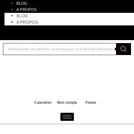
BLOG
A PROPOS
BLOG
A PROPOS
Akro : un format voyage 10 ml de Bake offert pour tout
d'achat d'un 100 ml
Calendrier
Mon compte
Panier