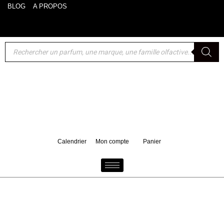
BLOG
A PROPOS
Akro : un format voyage 10 ml de Bake offert pour tout
d'achat d'un 100 ml
Calendrier
Mon compte
Panier