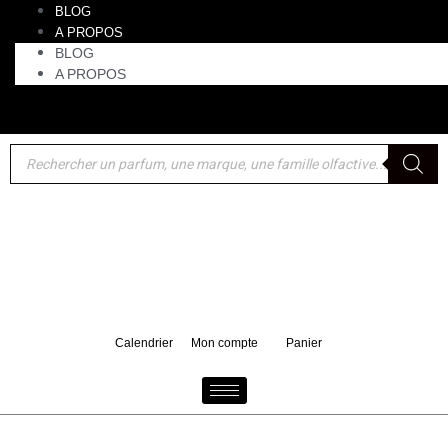
BLOG
A PROPOS
BLOG
A PROPOS
Akro : un format voyage 10 ml de Bake offert pour tout
d'achat d'un 100 ml
Calendrier
Mon compte
Panier