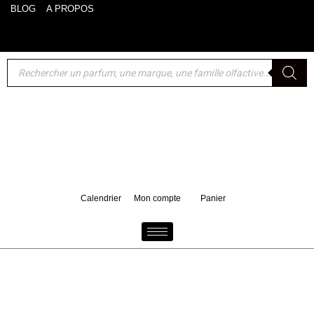
BLOG
A PROPOS
Akro : un format voyage 10 ml de Bake offert pour tout
d'achat d'un 100 ml
Calendrier
Mon compte
Panier