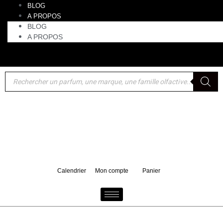
BLOG
A PROPOS
BLOG
A PROPOS
Akro : un format voyage 10 ml de Bake offert pour tout
d'achat d'un 100 ml
Calendrier
Mon compte
Panier