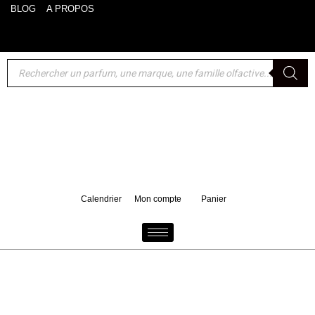
BLOG
A PROPOS
Akro : un format voyage 10 ml de Bake offert pour tout
d'achat d'un 100 ml
Calendrier
Mon compte
Panier