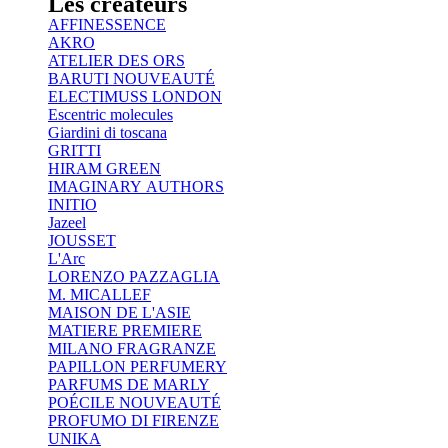
Les créateurs
AFFINESSENCE
AKRO
ATELIER DES ORS
BARUTI
NOUVEAUTÉ
ELECTIMUSS LONDON
Escentric molecules
Giardini di toscana
GRITTI
HIRAM GREEN
IMAGINARY AUTHORS
INITIO
Jazeel
JOUSSET
L'Arc
LORENZO PAZZAGLIA
M. MICALLEF
MAISON DE L'ASIE
MATIERE PREMIERE
MILANO FRAGRANZE
PAPILLON PERFUMERY
PARFUMS DE MARLY
POÉCILE
NOUVEAUTÉ
PROFUMO DI FIRENZE
UNIKA