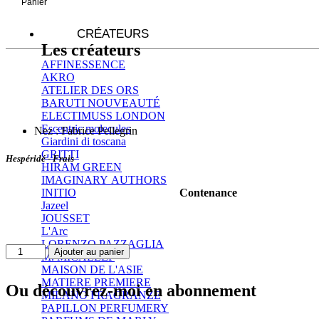
Panier
CRÉATEURS
Les créateurs
AFFINESSENCE
AKRO
ATELIER DES ORS
BARUTI
NOUVEAUTÉ
ELECTIMUSS LONDON
Escentric molecules
Nez : Fabrice Pellegrin
Giardini di toscana
GRITTI
Hespéridé - Frais
HIRAM GREEN
IMAGINARY AUTHORS
Contenance
INITIO
Jazeel
JOUSSET
L'Arc
LORENZO PAZZAGLIA
quantité
Ajouter au panier
M. MICALLEF
de
MAISON DE L'ASIE
BERGAMOTE
MATIERE PREMIERE
Ou découvrez-moi en abonnement
-
MILANO FRAGRANZE
RACINES
PAPILLON PERFUMERY